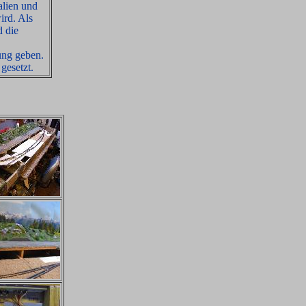
alien und
ird. Als
d die
ung geben.
gesetzt.