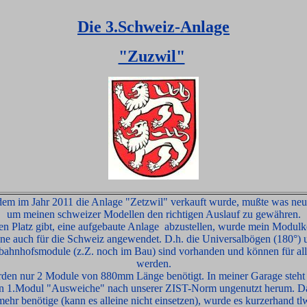
Die 3.Schweiz-Anlage
"Zuzwil"
em im Jahr 2011 die Anlage "Zetzwil" verkauft wurde, mußte was neue
um meinen schweizer Modellen den richtigen Auslauf zu gewähren.
en Platz gibt, eine aufgebaute Anlage abzustellen, wurde mein Modul
ne auch für die Schweiz angewendet. D.h. die Universalbögen (180°) 
bahnhofsmodule (z.Z. noch im Bau) sind vorhanden und können für all
werden.
den nur 2 Module von 880mm Länge benötigt. In meiner Garage steht 
n 1.Modul "Ausweiche" nach unserer ZIST-Norm ungenutzt herum. Da
 mehr benötige (kann es alleine nicht einsetzen), wurde es kurzerhand tl