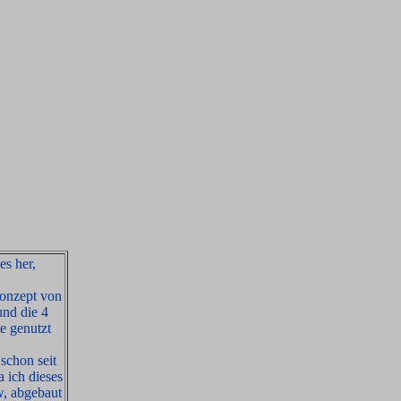
s her,
konzept von
und die 4
e genutzt
schon seit
 ich dieses
w, abgebaut