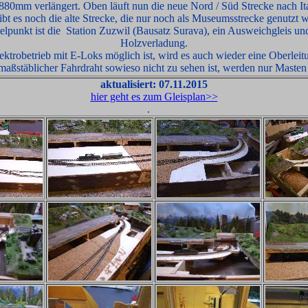
880mm verlängert. Oben läuft nun die neue Nord / Süd Strecke nach It
ibt es noch die alte Strecke, die nur noch als Museumsstrecke genutzt w
elpunkt ist die Station Zuzwil (Bausatz Surava), ein Ausweichgleis un
Holzverladung.
ektrobetrieb mit E-Loks möglich ist, wird es auch wieder eine Oberleit
maßstäblicher Fahrdraht sowieso nicht zu sehen ist, werden nur Masten 
aktualisiert: 07.11.2015
hier geht es zum Gleisplan>>
.