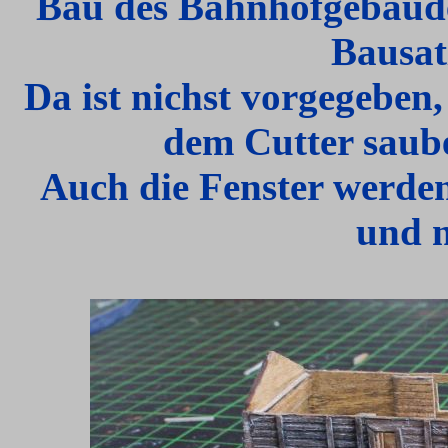
Bau des Bahnhofgebäude
Bausat
Da ist nichst vorgegeben,
dem Cutter saube
Auch die Fenster werden
und n