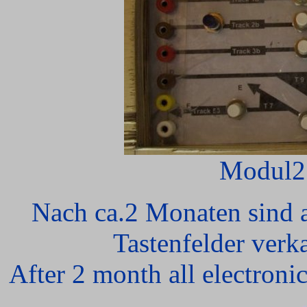
Modul2 
Nach ca.2 Monaten sind a
Tastenfelder verk
After 2 month all electroni